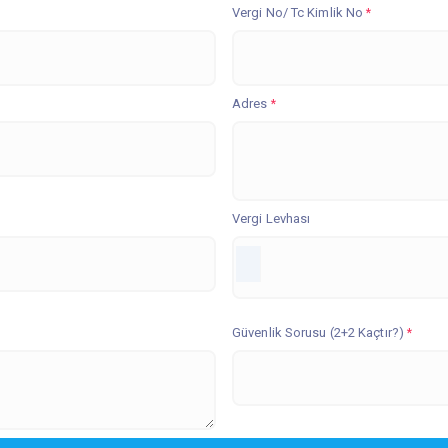
Vergi No/ Tc Kimlik No
*
Adres
*
Vergi Levhası
Güvenlik Sorusu (2+2 Kaçtır?)
*