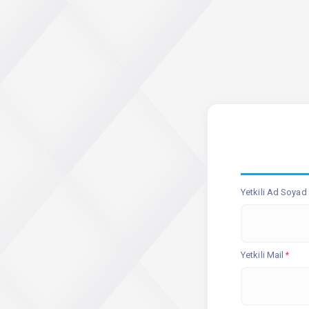
Yetkili Ad Soyad
Yetkili Mail
*